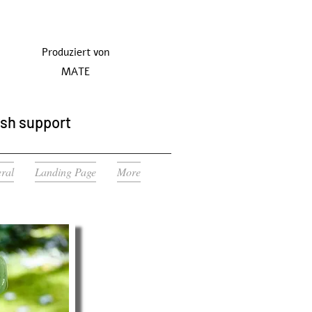
Produziert von
MATE
ish support
ral
Landing Page
More