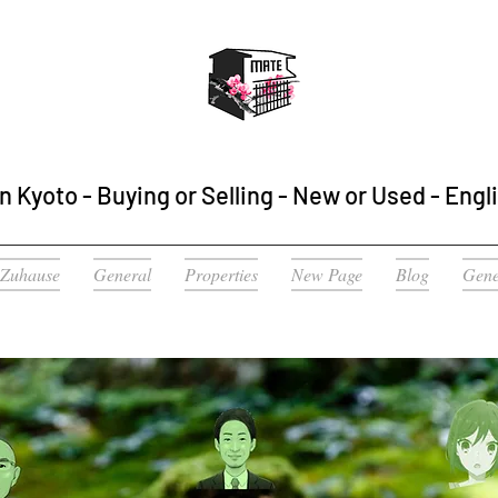
n Kyoto - Buying or Selling - New or Used - Engl
Zuhause
General
Properties
New Page
Blog
Gene