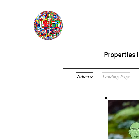
Properties i
Zuhause
Landing Page